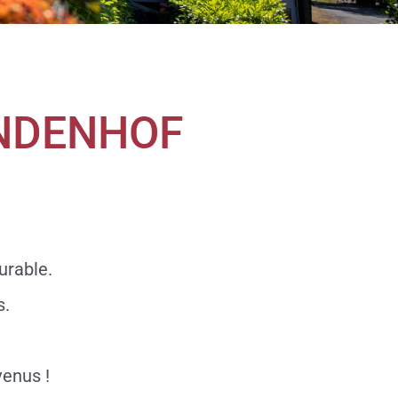
INDENHOF
urable.
s.
venus !