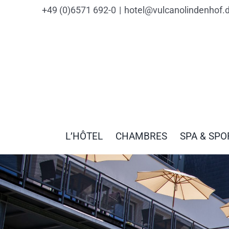
contenu
Skip
+49 (0)6571 692-0
|
hotel@vulcanolindenhof.
principal
to
content
L’HÔTEL
CHAMBRES
SPA & SPO