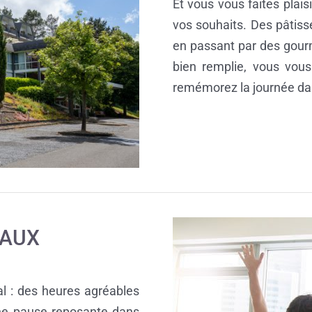
Et vous vous faites plais
vos souhaits. Des pâtiss
en passant par des gour
bien remplie, vous vous
remémorez la journée da
EAUX
l : des heures agréables
ne pause reposante dans