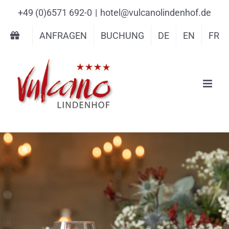
Inhalt
Zum
+49 (0)6571 692-0
|
hotel@vulcanolindenhof.de
springen
Inhalt
ANFRAGEN
BUCHUNG
DE
EN
FR
springen